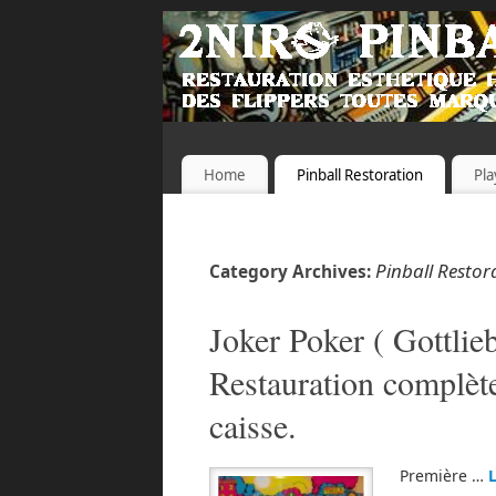
Home
Pinball Restoration
Pla
Pinball Restor
Category Archives:
Joker Poker ( Gottlie
Restauration complète
caisse.
Première …
L