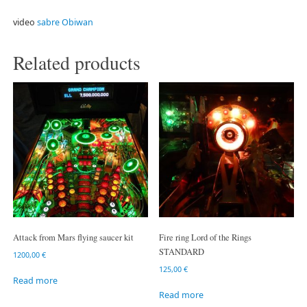
video
sabre Obiwan
Related products
Attack from Mars flying saucer kit
Fire ring Lord of the Rings
STANDARD
1200,00
€
125,00
€
Read more
Read more