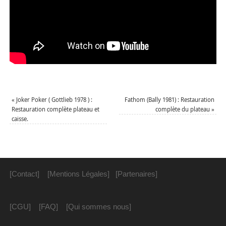
«
Joker Poker ( Gottlieb 1978 ) :
Fathom (Bally 1981) : Restauration
Restauration complète plateau et
complète du plateau
»
caisse.
[Contact]
[Mentions Légales]
[Partenaires]
[CGU]
[FAQ]
[Qui sommes nous]